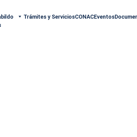
bildo
Trámites y Servicios
CONAC
Eventos
Docume
s
10/24/2025
#Zaragoza
José Luis