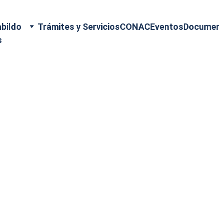
bildo
Trámites y Servicios
CONAC
Eventos
Docume
s
4/13/2025